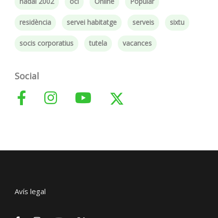
nadal 2002
oci
Online
Popular
residència
servei habitatge
serveis
sixtu
socis corporatius
tutela
vacances
Social
Avís legal