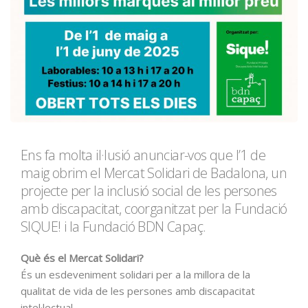
Ens fa molta il·lusió anunciar-vos que l’1 de
maig obrim el Mercat Solidari de Badalona, un
projecte per la inclusió social de les persones
amb discapacitat, coorganitzat per la Fundació
SIQUE! i la Fundació BDN Capaç.
Què és el Mercat Solidari?
És un esdeveniment solidari per a la millora de la
qualitat de vida de les persones amb discapacitat
intel·lectual.