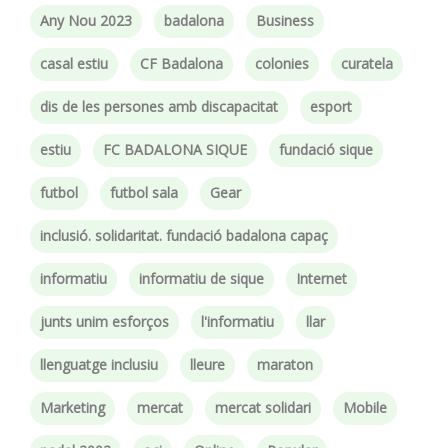
Any Nou 2023
badalona
Business
casal estiu
CF Badalona
colonies
curatela
dis de les persones amb discapacitat
esport
estiu
FC BADALONA SIQUE
fundació sique
futbol
futbol sala
Gear
inclusió. solidaritat. fundació badalona capaç
informatiu
informatiu de sique
Internet
junts unim esforços
l'informatiu
llar
llenguatge inclusiu
lleure
maraton
Marketing
mercat
mercat solidari
Mobile