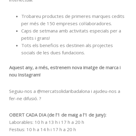
Trobareu productes de primeres marques cedits
per més de 150 empreses col·laboradores.
Caps de setmana amb activitats especials per a
petits i grans!
Tots els beneficis es destinen als projectes
socials de les dues fundacions.
Aquest any, a més, estrenem nova imatge de marca i
nou Instagram!
Seguiu-nos a @mercatsolidaribadalona i ajudeu-nos a
fer-ne difusió. ?
OBERT CADA DIA (de l’1 de maig a l’1 de juny):
Laborables: 10 h a 13 h i 17 h a 20 h
Festius: 10 h a 14 h i 17 h a 20 h