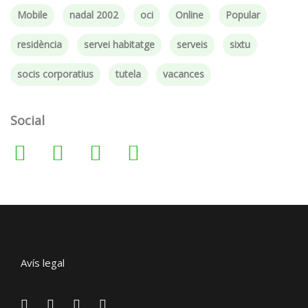
Mobile
nadal 2002
oci
Online
Popular
residència
servei habitatge
serveis
sixtu
socis corporatius
tutela
vacances
Social
Avís legal