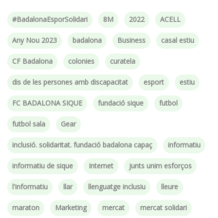
#BadalonaEsporSolidari
8M
2022
ACELL
Any Nou 2023
badalona
Business
casal estiu
CF Badalona
colonies
curatela
dis de les persones amb discapacitat
esport
estiu
FC BADALONA SIQUE
fundació sique
futbol
futbol sala
Gear
inclusió. solidaritat. fundació badalona capaç
informatiu
informatiu de sique
Internet
junts unim esforços
l'informatiu
llar
llenguatge inclusiu
lleure
maraton
Marketing
mercat
mercat solidari