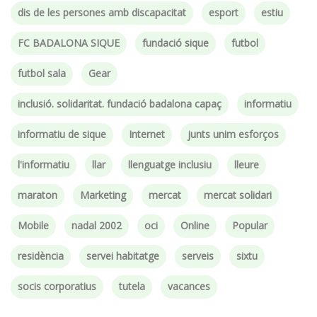
dis de les persones amb discapacitat
esport
estiu
FC BADALONA SIQUE
fundació sique
futbol
futbol sala
Gear
inclusió. solidaritat. fundació badalona capaç
informatiu
informatiu de sique
Internet
junts unim esforços
l'informatiu
llar
llenguatge inclusiu
lleure
maraton
Marketing
mercat
mercat solidari
Mobile
nadal 2002
oci
Online
Popular
residència
servei habitatge
serveis
sixtu
socis corporatius
tutela
vacances