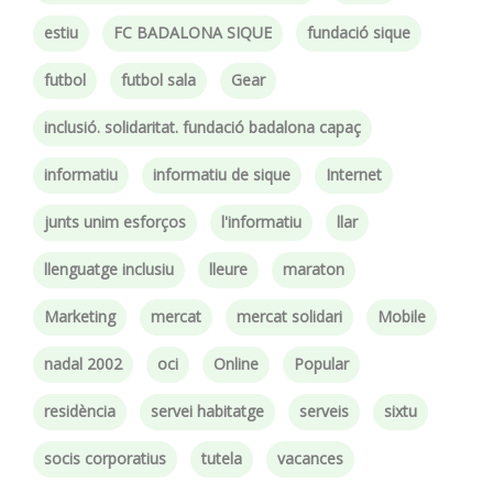
estiu
FC BADALONA SIQUE
fundació sique
futbol
futbol sala
Gear
inclusió. solidaritat. fundació badalona capaç
informatiu
informatiu de sique
Internet
junts unim esforços
l'informatiu
llar
llenguatge inclusiu
lleure
maraton
Marketing
mercat
mercat solidari
Mobile
nadal 2002
oci
Online
Popular
residència
servei habitatge
serveis
sixtu
socis corporatius
tutela
vacances