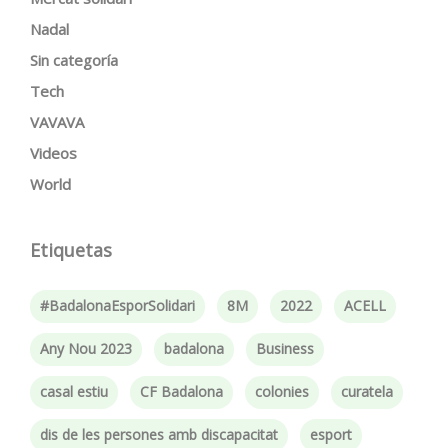
Nadal
Sin categoría
Tech
VAVAVA
Videos
World
Etiquetas
#BadalonaEsporSolidari
8M
2022
ACELL
Any Nou 2023
badalona
Business
casal estiu
CF Badalona
colonies
curatela
dis de les persones amb discapacitat
esport